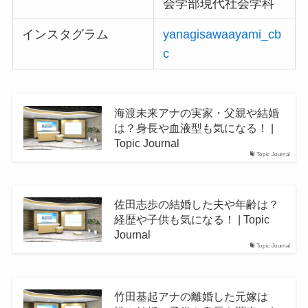
会学部現代社会学科
インスタグラム
yanagisawaayami_cb
c
海渡未来アナの実家・父親や結婚
は？身長や血液型も気になる！ |
Topic Journal
Topic Journal
佐田志歩の結婚した夫や年齢は？
経歴や子供も気になる！ | Topic
Journal
Topic Journal
竹田基起アナの離婚した元嫁は