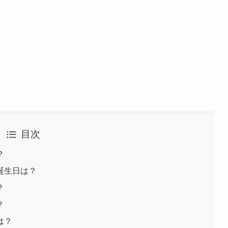
目次
？
誕生日は？
？
？
は？