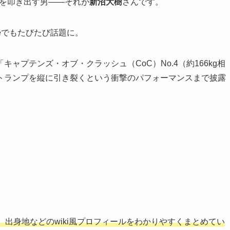
数字を叩き出す男――それが
新沼大樹
さんです。
beでもたびたび話題に。
ャプテンズ・オブ・クラッシュ（CoC）No.4（約166kg相
トランプを縦に引き裂くという衝撃のパフォーマンスまで披露
出身地などのwiki風プロフィールをわかりやすくまとめてい