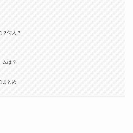
の？何人？
ームは？
のまとめ