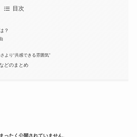
目次
は？
由
さより“共感できる雰囲気”
せなどのまとめ
まったく公開されていません
。