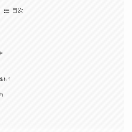
目次
中
性も？
由